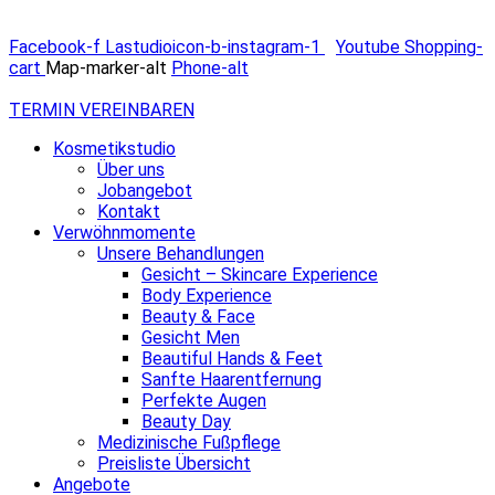
Facebook-f
Lastudioicon-b-instagram-1
Youtube
Shopping-
cart
Map-marker-alt
Phone-alt
TERMIN VEREINBAREN
Kosmetikstudio
Über uns
Jobangebot
Kontakt
Verwöhnmomente
Unsere Behandlungen
Gesicht – Skincare Experience
Body Experience
Beauty & Face
Gesicht Men
Beautiful Hands & Feet
Sanfte Haarentfernung
Perfekte Augen
Beauty Day
Medizinische Fußpflege
Preisliste Übersicht
Angebote