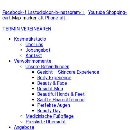
Facebook-f
Lastudioicon-b-instagram-1
Youtube
Shopping-
cart
Map-marker-alt
Phone-alt
TERMIN VEREINBAREN
Kosmetikstudio
Über uns
Jobangebot
Kontakt
Verwöhnmomente
Unsere Behandlungen
Gesicht – Skincare Experience
Body Experience
Beauty & Face
Gesicht Men
Beautiful Hands & Feet
Sanfte Haarentfernung
Perfekte Augen
Beauty Day
Medizinische Fußpflege
Preisliste Übersicht
Angebote